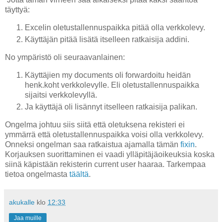
täyttyä:
Excelin oletustallennuspaikka pitää olla verkkolevy.
Käyttäjän pitää lisätä itselleen ratkaisija addini.
No ympäristö oli seuraavanlainen:
Käyttäjien my documents oli forwardoitu heidän
henk.koht verkkolevylle. Eli oletustallennuspaikka
sijaitsi verkkolevyllä.
Ja käyttäjä oli lisännyt itselleen ratkaisija palikan.
Ongelma johtuu siis siitä että oletuksena rekisteri ei
ymmärrä että oletustallennuspaikka voisi olla verkkolevy.
Onneksi ongelman saa ratkaistua ajamalla tämän
fixin
.
Korjauksen suorittaminen ei vaadi ylläpitäjäoikeuksia koska
siinä käpistään rekisterin current user haaraa. Tarkempaa
tietoa ongelmasta
täältä
.
akukalle
klo
12:33
Jaa muille