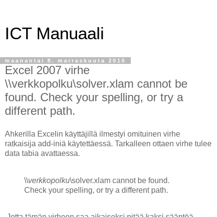
ICT Manuaali
maanantai 8. marraskuuta 2010
Excel 2007 virhe
\\verkkopolku\solver.xlam cannot be
found. Check your spelling, or try a
different path.
Ahkerilla Excelin käyttäjillä ilmestyi omituinen virhe
ratkaisija add-iniä käytettäessä. Tarkalleen ottaen virhe tulee
data tabia avattaessa.
\\
verkkopolku
\solver.xlam cannot be found.
Check your spelling, or try a different path.
Jotta tämän virheen saa aikaiseksi pitää kaksi sääntöä