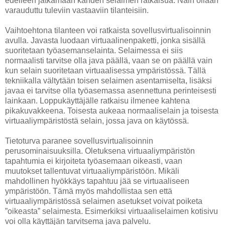
edelleen jatkamaan kahden selaimen ratkaisua. Näin ollaan
varauduttu tuleviin vastaaviin tilanteisiin.
Vaihtoehtona tilanteen voi ratkaista sovellusvirtualisoinnin
avulla. Javasta luodaan virtuaalinenpaketti, jonka sisällä
suoritetaan työasemanselainta. Selaimessa ei siis
normaalisti tarvitse olla java päällä, vaan se on päällä vain
kun selain suoritetaan virtuaalisessa ympäristössä. Tällä
tekniikalla vältytään toisen selaimen asentamiselta, lisäksi
javaa ei tarvitse olla työasemassa asennettuna perinteisesti
lainkaan. Loppukäyttäjälle ratkaisu ilmenee kahtena
pikakuvakkeena. Toisesta aukeaa normaaliselain ja toisesta
virtuaaliympäristöstä selain, jossa java on käytössä.
Tietoturva paranee sovellusvirtualisoinnin
perusominaisuuksilla. Oletuksena virtuaaliympäristön
tapahtumia ei kirjoiteta työasemaan oikeasti, vaan
muutokset tallentuvat virtuaaliympäristöön. Mikäli
mahdollinen hyökkäys tapahtuu jää se virtuaaliseen
ympäristöön. Tämä myös mahdollistaa sen että
virtuaaliympäristössä selaimen asetukset voivat poiketa
”oikeasta” selaimesta. Esimerkiksi virtuaaliselaimen kotisivu
voi olla käyttäjän tarvitsema java palvelu.