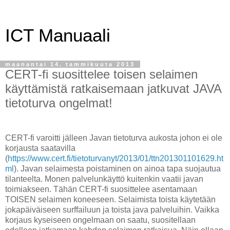
ICT Manuaali
maanantai 14. tammikuuta 2013
CERT-fi suosittelee toisen selaimen
käyttämistä ratkaisemaan jatkuvat JAVA
tietoturva ongelmat!
CERT-fi varoitti jälleen Javan tietoturva aukosta johon ei ole
korjausta saatavilla
(
https://www.cert.fi/tietoturvanyt/2013/01/ttn201301101629.ht
ml
). Javan selaimesta poistaminen on ainoa tapa suojautua
tilanteelta. Monen palvelunkäyttö kuitenkin vaatii javan
toimiakseen. Tähän CERT-fi suosittelee asentamaan
TOISEN selaimen koneeseen. Selaimista toista käytetään
jokapäiväiseen surffailuun ja toista java palveluihin. Vaikka
korjaus kyseiseen ongelmaan on saatu, suositellaan